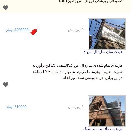
تحقیقاتی و پزشکی فروش اتفن (اتفون) باغبا
2 روز پیش
3800000 تومان
قیمت نمای سازه ال اس اف
هزینه ی تمام شده ی سازه ال اس اف/السف /LSF این برآورد به
صورت تقریبی وهزینه ها مربوط به مهر ماه سال 1403میباشد
در این برآورد هزینه پوشش سقف نیز لحاظ
2 روز پیش
210000 تومان
تولید پنل های سیمانی سبک