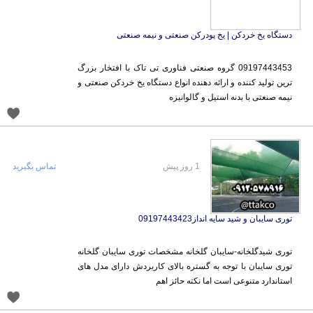
دستگاه یخ خردکن | یخ پودرکن صنعتی و نیمه صنعتی
09197443453 گروه صنعتی فناوری تی تاک با افتخار بزرگ
ترین تولید کننده و ارائه دهنده انواع دستگاه یخ خردکن صنعتی و
نیمه صنعتی با بدنه استیل و گالوانیزه
1 روز پیش
تماس بگیرید
توری سایبان و شید سایه انداز09197443423
توری شیدگلخانه-سایبان گلخانه مشخصات توری سایبان گلخانه
توری سایبان با توجه به گستره بالای کاربردش دارای مدل های
استاندارد متنوعی است اما نکته حائز اهم