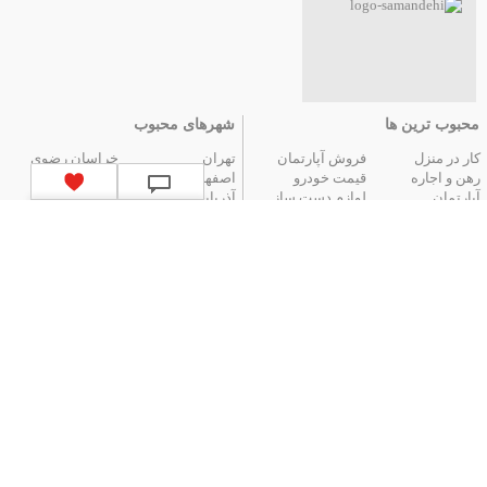
محبوب ترین ها
شهرهای محبوب
کار در منزل
فروش آپارتمان
تهران
خراسان رضوی
رهن و اجاره
قیمت خودرو
اصفهان
فارس
آپارتمان
لوازم دست ساز
آذربایجان شرقی
مازندران
عتیقه جات و آنتیک
گوشی موبایل
البرز
گیلان
تور ارزان آنتالیا
تور هوایی مشهد
کردستان
تور زمینی مشهد
لیست استان‌های ایران
|
آگهی های قدیمی
|
تمام آگهی ها
جستجوهای محبوب
قیمت
اخبار
قیمت لپ تاپ
قیمت تبلت
سقف برقی پادناتنت | کنترل نور و سایه تنها
قیمت خودرو
قیمت دوربین
با یک دکمه
دیجیتال
قیمت گوشی
قیمت بلیط هواپیما
درمان جوش صورت؛ چطور بفهمیم چه موقع
موبایل
قیمت پرینتر و
باید به متخصص پوست مراجعه کنیم؟