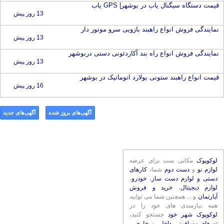
قیمت دستگاه سیگنال یاب در بوشهر| GPS یاب
13 روز پیش
نمایندگی فروش انواع راهبند بازویی سرو موتور دار
13 روز پیش
نمایندگی فروش انواع راه بند آکاردئونی دستی دربوشهر
13 روز پیش
قیمت انواع راهبند ستونی بولارد اتوماتیک در بوشهر
16 روز پیش
آگهی‌های بروز شده
آگهی‌های جدید
لوکوپوک
مکانی ست برای عرضه
لوازم نو
و
دست دوم
شما،
کارهای
دستی و لوازم دست ساز
،
خودرو
،
لوازم دیجیتال
،
خرید و فروش
آپارتمان
و ... همچنین شما می توانید
همه نیازمندی های خود را در
لوکوپوک شهر خود
جستجو کنید،
تورهای مسافرتی داخلی
و
خارجی
،