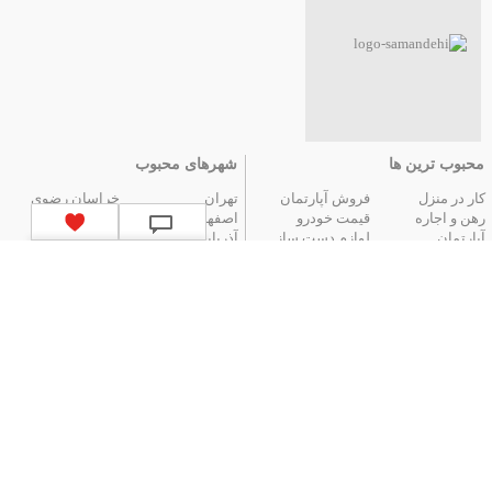
محبوب ترین ها
شهرهای محبوب
کار در منزل
فروش آپارتمان
تهران
خراسان رضوی
رهن و اجاره
قیمت خودرو
اصفهان
فارس
آپارتمان
لوازم دست ساز
آذربایجان شرقی
مازندران
عتیقه جات و آنتیک
گوشی موبایل
البرز
گیلان
تور ارزان آنتالیا
تور هوایی مشهد
کردستان
تور زمینی مشهد
لیست استان‌های ایران
|
آگهی های قدیمی
|
تمام آگهی ها
جستجوهای محبوب
قیمت
اخبار
قیمت لپ تاپ
قیمت تبلت
سقف برقی پادناتنت | کنترل نور و سایه تنها
قیمت خودرو
قیمت دوربین
با یک دکمه
دیجیتال