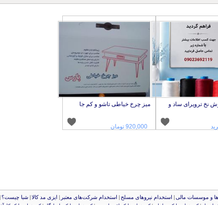
وش نخ ترویرای ساد و
میز چرخ خیاطی تاشو و کم جا
ید
920,000 تومان
‌ها و موسسات مالی
|
استخدام‌ نیروهای مسلح
|
استخدام‌ شرکت‌های معتبر
|
ایزی مد کالا
|
شبا چیست؟
|
 انصار
|
کد شبای بانک سامان
|
کد شبای بانک اقتصادنوین
|
کد شبای بانک پاسارگاد
|
کد شبای بانک کارآف