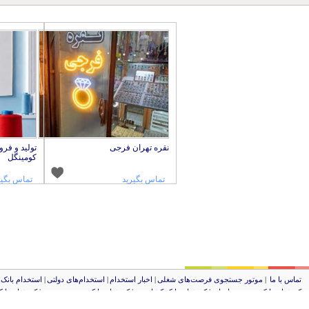
نقره تهران فرجی
تولید و فر
کومینگل
تماس بگیرید
تماس بگیر
تماس با ما
|
موتور جستجوی فرصت‌های شغلی
|
اخبار استخدام
|
استخدام‌های دولتی
|
استخدام‌ بانک
کد شبای بانک توصعه صادرات
|
کد شبای بانک کشاورزی
|
کد شبای بانک صنعت و معدن
|
کد شبای بانک
لوکوپوک، 1382-1400،تمام حقوق محفوظ می باشد. حقوق تمامی طرح های بکار رفته در سایت برای لوکوپوک محفوظ می باشد و استفاده از آنها طبق قوانین حقوق مولفین پیگرد قانونی خواهد داشت.