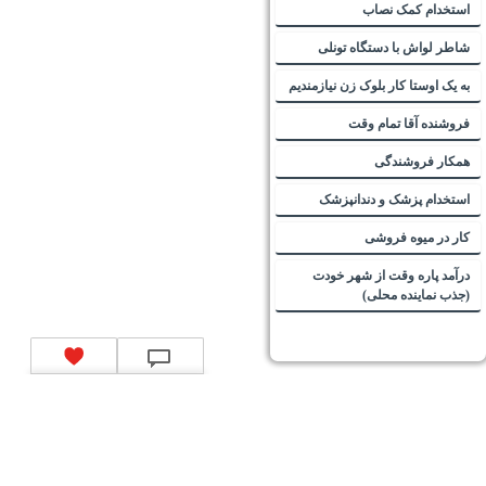
استخدام کمک نصاب
شاطر لواش با دستگاه تونلی
به یک اوستا کار بلوک زن نیازمندیم
فروشنده آقا تمام وقت
همکار فروشندگی
استخدام پزشک و دندانپزشک
کار در میوه فروشی
درآمد پاره وقت از شهر خودت
(جذب نماینده محلی)
تماس با ما
|
موتور جستجوی فرصت‌های شغلی
|
اخبار استخدام
|
استخدام‌های دولتی
|
استخدام‌
بانک‌ها و موسسات مالی
|
استخدام‌ نیروهای مسلح
|
استخدام‌ شرکت‌های معتبر
|
ایزی مد کالا
|
شبا
چیست؟
|
کد شبای بانک ملی
|
کد شبای بانک صادرات
|
کد شبای بانک تجارت
|
کد شبای بانک سپه
|
کد
شبای بانک توصعه صادرات
|
کد شبای بانک کشاورزی
|
کد شبای بانک صنعت و معدن
|
کد شبای بانک
انصار
|
کد شبای بانک سامان
|
کد شبای بانک اقتصادنوین
|
کد شبای بانک پاسارگاد
|
کد شبای بانک