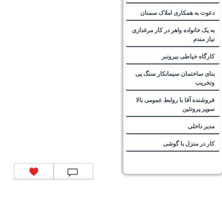
دعوت به همکاری املاک سمنان
به یک خانواده واهر در کار مرغداری
نیاز مندم
کارگاه خیاطی بیرونبر
بنای ساختمان سیمانکار سنگ پی
وتخریب
فروشنده آقا با روابط عمومی بالا
سوپر پروتئین
مدیر داخلی
کار در منزل با گوشی
تماس با ما
|
موتور جستجوی فرصت‌های شغلی
|
اخبار استخدام
|
استخدام‌های دولتی
|
استخدام‌
بانک‌ها و موسسات مالی
|
استخدام‌ نیروهای مسلح
|
استخدام‌ شرکت‌های معتبر
|
ایزی مد کالا
|
شبا
چیست؟
|
کد شبای بانک ملی
|
کد شبای بانک صادرات
|
کد شبای بانک تجارت
|
کد شبای بانک سپه
|
کد
شبای بانک توصعه صادرات
|
کد شبای بانک کشاورزی
|
کد شبای بانک صنعت و معدن
|
کد شبای بانک