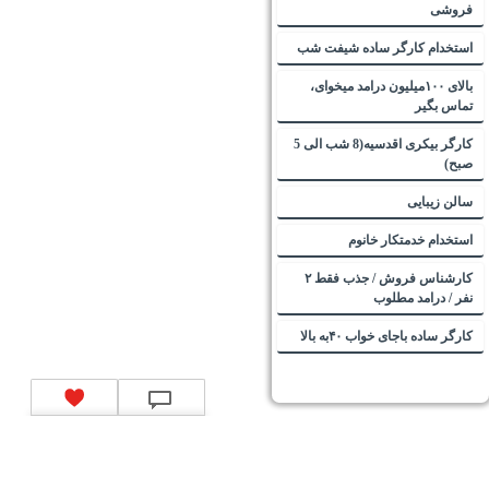
فروشی
استخدام کارگر ساده شیفت شب
بالای ۱۰۰میلیون درامد میخوای،
تماس بگیر
کارگر بیکری اقدسیه(8 شب الی 5
صبح)
سالن زیبایی
استخدام خدمتکار خانوم
کارشناس فروش / جذب فقط ۲
نفر / درامد مطلوب
کارگر ساده باجای خواب ۴۰به بالا
تماس با ما
|
موتور جستجوی فرصت‌های شغلی
|
اخبار استخدام
|
استخدام‌های دولتی
|
استخدام‌
بانک‌ها و موسسات مالی
|
استخدام‌ نیروهای مسلح
|
استخدام‌ شرکت‌های معتبر
|
ایزی مد کالا
|
شبا
چیست؟
|
کد شبای بانک ملی
|
کد شبای بانک صادرات
|
کد شبای بانک تجارت
|
کد شبای بانک سپه
|
کد