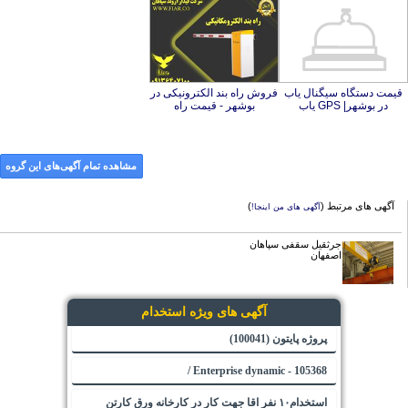
قیمت دستگاه سیگنال یاب
فروش راه بند الکترونیکی در
در بوشهر| GPS یاب
بوشهر - قیمت راه
مشاهده تمام آگهی‌های این گروه
آگهی های مرتبط (
)
آگهی های من اینجا!
جرثقیل سقفی سپاهان
اصفهان
آگهی های ویژه استخدام
پروژه پایتون (100041)
105368 - Enterprise dynamic /
استخدام۱۰ نفر اقا جهت کار در کارخانه ورق کارتن