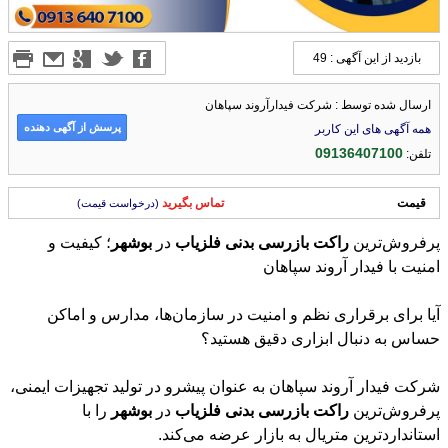
بازدید از این آگهی : 49
ارسال شده توسط : شرکت فیدارآروند سپاهان
پرسش از آگهی دهنده
همه آگهی های این کاربر
09136407100
تلفن:
قیمت
تماس بگیرید
(درخواست قیمت)
پرفروش‌ترین
راکت
بازرسی
بدنی
فلزیاب
در
بوشهر
؛ کیفیت و
امنیت با فیدار آروند سپاهان
آیا برای برقراری نظم و امنیت در سازمان‌ها، مدارس و اماکن
حساس به دنبال ابزاری دقیق هستید؟
شرکت فیدار آروند سپاهان به عنوان پیشرو در تولید تجهیزات ایمنی،
پرفروش‌ترین
راکت
بازرسی
بدنی
فلزیاب
در
بوشهر
را با
استانداردترین متریال به بازار عرضه می‌کند.