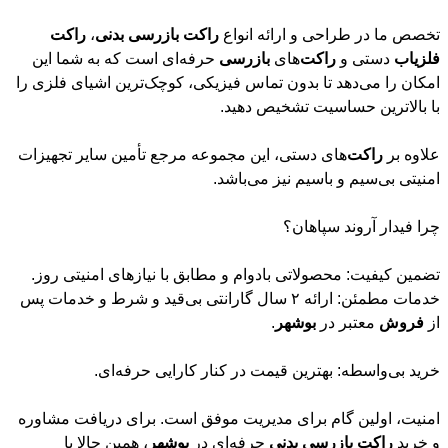
تخصص ما در طراحی و ارائه انواع
راکت
بازرسی
بدنی
،
راکت
فلزیاب
دستی و
راکت
‌های
بازرسی
حرفه‌ای است که به شما این
امکان را می‌دهد تا بدون تماس فیزیکی، کوچک‌ترین اشیای فلزی را
با بالاترین حساسیت تشخیص دهید.
علاوه بر
راکت
‌های دستی، این مجموعه مرجع تأمین سایر تجهیزات
امنیتی بی‎‌سیم و باسیم نیز می‌باشد.
چرا فیدار آروند سپاهان؟
تضمین کیفیت: محصولاتی بادوام و مطابق با نیازهای امنیتی روز.
خدمات مطمئن: ارائه ۲ سال گارانتی بی‌قید و شرط و خدمات پس
از
فروش
معتبر در
بوشهر
.
خرید بی‌واسطه: بهترین قیمت در کنار کارایی حرفه‌ای.
امنیت، اولین گام برای مدیریت موفق است. برای دریافت مشاوره
و خرید
راکت
بازرسی
بدنی
حرفه‌ای در
بوشهر
، همین حالا با