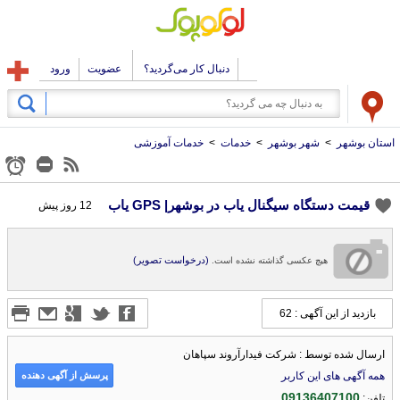
دنبال کار می‌گردید؟
عضویت
ورود
استان بوشهر
>
شهر بوشهر
>
خدمات
>
خدمات آموزشی
قیمت دستگاه سیگنال یاب در بوشهر| GPS یاب
12 روز پیش
(درخواست تصویر)
هیچ عکسی گذاشته نشده است.
بازدید از این آگهی : 62
ارسال شده توسط : شرکت فیدارآروند سپاهان
پرسش از آگهی دهنده
همه آگهی های این کاربر
09136407100
تلفن: