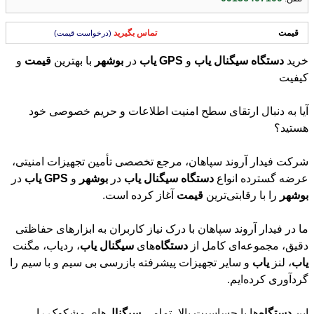
قیمت
تماس بگیرید
(درخواست قیمت)
خرید
دستگاه
سیگنال
یاب
و
GPS
یاب
در
بوشهر
با بهترین
قیمت
و
کیفیت
آیا به دنبال ارتقای سطح امنیت اطلاعات و حریم خصوصی خود
هستید؟
شرکت فیدار آروند سپاهان، مرجع تخصصی تأمین تجهیزات امنیتی،
عرضه گسترده انواع
دستگاه
سیگنال
یاب
در
بوشهر
و
GPS
یاب
در
بوشهر
را با رقابتی‌ترین
قیمت
آغاز کرده است.
ما در فیدار آروند سپاهان با درک نیاز کاربران به ابزارهای حفاظتی
دقیق، مجموعه‌ای کامل از
دستگاه
‌های
سیگنال
یاب
، ردیاب، مگنت
یاب
، لنز
یاب
و سایر تجهیزات پیشرفته بازرسی بی سیم و با سیم را
گردآوری کرده‌ایم.
این
دستگاه
‌ها با حساسیت بالا، تمامی
سیگنال
‌های مشکوک را
شناسایی کرده و امنیت محیط کاری و شخصی شما را تضمین