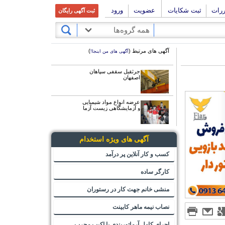
ررات
ثبت شکایات
عضویت
ورود
ثبت آگهی رایگان
همه گروه‌ها
آگهی های مرتبط (
)
آگهی های من اینجا!
جرثقیل سقفی سپاهان
اصفهان
عرضه انواع مواد شیمیایی
و آزمایشگاهی زیست آزما
آگهی های ویژه استخدام
کسب و کار آنلاین پر درآمد
کارگر ساده
منشی خانم جهت کار در رستوران
نصاب نیمه ماهر کابینت
اجرای کامل آرماتوربندی با اکیپ مجرب