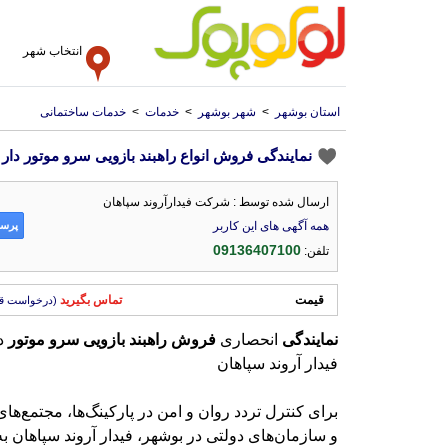
انتخاب شهر
استان بوشهر
>
شهر بوشهر
>
خدمات
>
خدمات ساختمانی
نمایندگی فروش انواع راهبند بازویی سرو موتور دار
ارسال شده توسط : شرکت فیدارآروند سپاهان
پرسش
همه آگهی های این کاربر
09136407100
تلفن:
قیمت
تماس بگیرید
(درخواست ق
نمایندگی
انحصاری
فروش
راهبند
بازویی
سرو
موتور
دا
فیدار آروند سپاهان
برای کنترل تردد روان و امن در پارکینگ‌ها، مجتمع‌های
و سازمان‌های دولتی در بوشهر، فیدار آروند سپاهان به