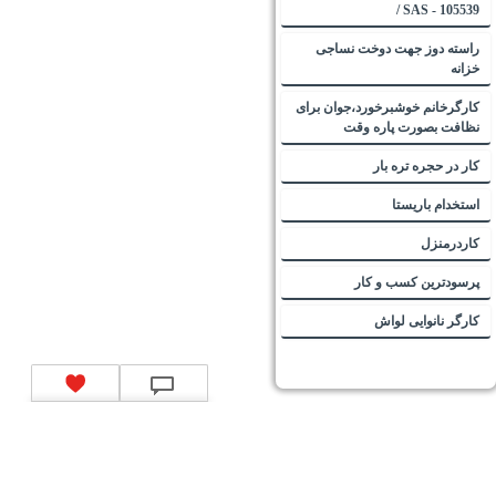
105539 - SAS /
راسته دوز جهت دوخت نساجی
خزانه
کارگرخانم خوشبرخورد،جوان برای
نظافت بصورت پاره وقت
کار در حجره تره بار
استخدام باریستا
کاردرمنزل
پرسودترین کسب و کار
کارگر نانوایی لواش
تماس با ما
|
موتور جستجوی فرصت‌های شغلی
|
اخبار استخدام
|
استخدام‌های دولتی
|
استخدام‌
بانک‌ها و موسسات مالی
|
استخدام‌ نیروهای مسلح
|
استخدام‌ شرکت‌های معتبر
|
ایزی مد کالا
|
شبا
چیست؟
|
کد شبای بانک ملی
|
کد شبای بانک صادرات
|
کد شبای بانک تجارت
|
کد شبای بانک سپه
|
کد
شبای بانک توصعه صادرات
|
کد شبای بانک کشاورزی
|
کد شبای بانک صنعت و معدن
|
کد شبای بانک