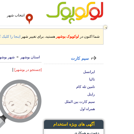
انتخاب شهر
شما اکنون در
لوکوپوک بوشهر
هستید، برای تغییر شهر
اینجا را کلیک ک
استان بوشهر
>
شهر بوشه
سیم کارت
|
[جستجو در بوشهر]
ایرانسل
تالیا
تامین تله کام
رایتل
سیم کارت بین الملل
همراه اول
آگهی های ویژه استخدام
دعوت به همکاری