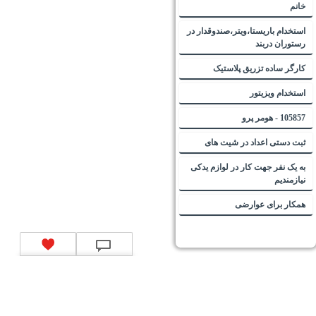
خانم
استخدام باریستا،ویتر،صندوقدار در
رستوران دربند
کارگر ساده تزریق پلاستیک
استخدام ویزیتور
105857 - هومر پرو
ثبت دستی اعداد در شیت های
به یک نفر جهت کار در لوازم یدکی
نیازمندیم
همکار برای عوارضی
تماس با ما
|
موتور جستجوی فرصت‌های شغلی
|
اخبار استخدام
|
استخدام‌های دولتی
|
استخدام‌
بانک‌ها و موسسات مالی
|
استخدام‌ نیروهای مسلح
|
استخدام‌ شرکت‌های معتبر
|
ایزی مد کالا
|
شبا
چیست؟
|
کد شبای بانک ملی
|
کد شبای بانک صادرات
|
کد شبای بانک تجارت
|
کد شبای بانک سپه
|
کد
شبای بانک توصعه صادرات
|
کد شبای بانک کشاورزی
|
کد شبای بانک صنعت و معدن
|
کد شبای بانک