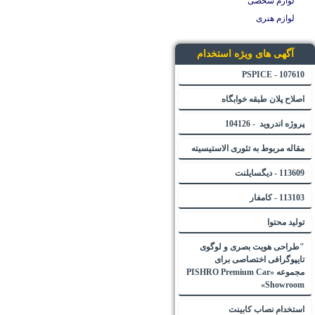
لوازم شخصی
لوازم هنری
آگهی های ویژه استخدام
107610 - PSPICE
اصلاح پلان طبقه خوابگاه
پروژه اندروید - 104126
مقاله مربوط به تئوری الاستیسیته
113609 - دیگسایلنت
113103 - کامفار
تولید محتوا
"طراحی هویت بصری و لوگوی
تایپوگرافی اختصاصی برای
مجموعه «PISHRO Premium Car
Showroom»
استخدام نصاب کابینت