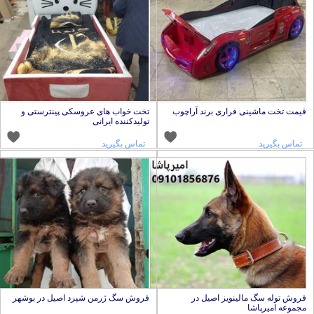
یمت تخت ماشینی فراری برند آراچوب
تخت خواب های عروسکی پینترستی و
تولیدکننده ایرانی
تماس بگیرید
تماس بگیرید
روش توله سگ مالینویز اصیل در
فروش سگ ژرمن شپرد اصیل در بوشهر
جموعه امیرپاشا